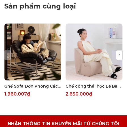
Sản phẩm cùng loại
Ghế Sofa Đơn Phong Cách Bắc Âu Da Chống Xước Cao Cấp Lõi Bông Mềm Mại Thiết Kế Cong Êm Ái
Ghế công thái học Le Band
1.960.007₫
2.650.000₫
NHẬN THÔNG TIN KHUYẾN MÃI TỪ CHÚNG TÔI