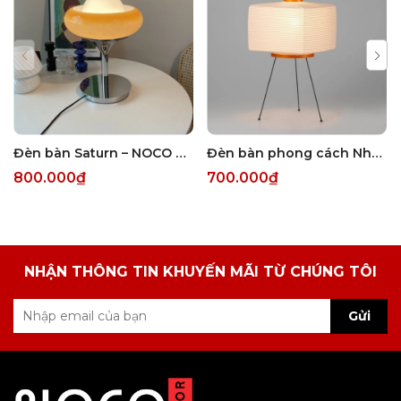
Đèn bàn Saturn – NOCO Decor
Đèn bàn phong cách Nhật – NOCO Decor
800.000₫
700.000₫
NHẬN THÔNG TIN KHUYẾN MÃI TỪ CHÚNG TÔI
Gửi