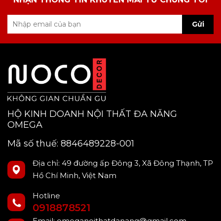
Gửi
HỘ KINH DOANH NỘI THẤT ĐA NĂNG
OMEGA
Mã số thuế: 8846489228-001
Địa chỉ: 49 đường ấp Đông 3, Xã Đông Thạnh, TP
Hồ Chí Minh, Việt Nam
Hotline
0918878521
Email:
omeganoithatdanang@gmail.com