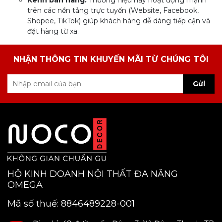
Kênh bán hàng:
Thương hiệu này hoạt động mạnh
trên các nền tảng trực tuyến (Website, Facebook,
Shopee, TikTok) giúp khách hàng dễ dàng tiếp cận và
đặt hàng từ xa.
NHẬN THÔNG TIN KHUYẾN MÃI TỪ CHÚNG TÔI
Gửi
HỘ KINH DOANH NỘI THẤT ĐA NĂNG
OMEGA
Mã số thuế: 8846489228-001