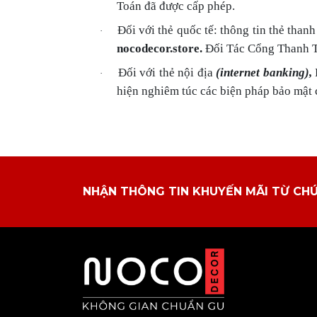
Toán đã được cấp phép.
Đối với thẻ quốc tế: thông tin thẻ tha
·
nocodecor.store.
Đối Tác Cổng Thanh To
Đối với thẻ nội địa
(internet banking),
·
hiện nghiêm túc các biện pháp bảo mật 
NHẬN THÔNG TIN KHUYẾN MÃI TỪ CH