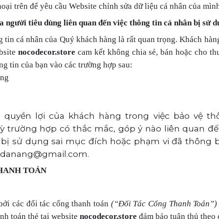
thoại trên để yêu cầu Website chỉnh sửa dữ liệu cá nhân của mình
ủa người tiêu dùng liên quan đến việc thông tin cá nhân bị sử
ng tin cá nhân của Quý khách hàng là rất quan trọng. Khách hà
bsite
nocodecor.store
cam kết không chia sẻ, bán hoặc cho thu
ng tin của bạn vào các trường hợp sau:
àng
 quyền lợi của khách hàng trong việc bảo vệ th
ỳ trường hợp có thắc mắc, góp ý nào liên quan đ
 bị sử dụng sai mục đích hoặc phạm vi đã thông báo
tdanang@gmail.com.
THANH TOÁN
bởi các đối tác cổng thanh toán
(“Đối Tác Cổng Thanh Toán”)
nh toán thẻ tại website
nocodecor.store
đảm bảo tuân thủ theo 