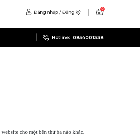
0
Đăng nhập
/
Đăng ký
Hotline:
0854001338
g website cho một bên thứ ba nào khác.