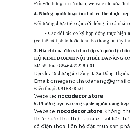
Đối với thông tin cá nhân, website chỉ xóa đi 
4. Những người hoặc tổ chức có thể được tiếp
Đối tượng được tiếp cận với thông tin cá nhân
-
Các đối tác có ký hợp động thực hiện 
(có thể một phần hoặc toàn bộ thông tin tùy t
5. Địa chỉ của đơn vị thu thập và quản lý thôn
HỘ KINH DOANH NỘI THẤT ĐA NĂNG 
Mã số thuế: 8846489228-001
Địa chỉ: 49 đường ấp Đông 3, Xã Đông Thạnh,
Email: omeganoithatdanang@gmail.
Điện thoại: 0918878521
Website
: nocodecor.store
6. Phương tiện và công cụ để người dùng tiếp
Website
nocodecor.store
không thu
thực hiện thu thập qua email liên 
số điện thoại liên hệ đặt mua sản phẩ