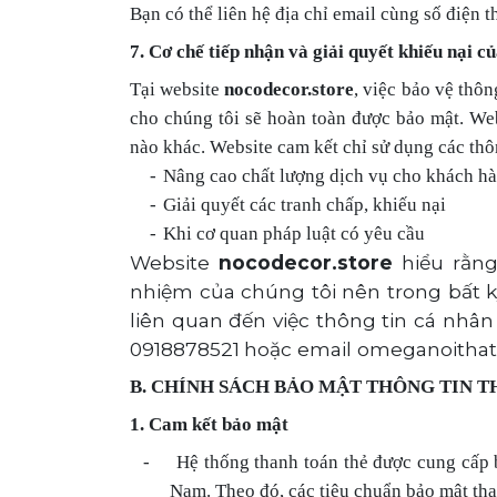
Bạn có thể liên hệ địa chỉ email cùng số điện 
7. Cơ chế tiếp nhận và giải quyết khiếu nại c
Tại website
nocodecor.store
, việc bảo vệ thô
cho chúng tôi sẽ hoàn toàn được bảo mật. We
nào khác. Website cam kết chỉ sử dụng các thô
-
Nâng cao chất lượng dịch vụ cho khách h
-
Giải quyết các tranh chấp, khiếu nại
-
Khi cơ quan pháp luật có yêu cầu
Website
nocodecor.store
hiểu rằng
nhiệm của chúng tôi nên trong bất k
liên quan đến việc thông tin cá nhân
0918878521
hoặc email omeganoitha
B
.
CHÍNH SÁCH BẢO MẬT THÔNG TIN 
1. Cam kết bảo mật
-
Hệ thống thanh toán thẻ được cung cấp 
Nam. Theo đó, các tiêu chuẩn bảo mật tha