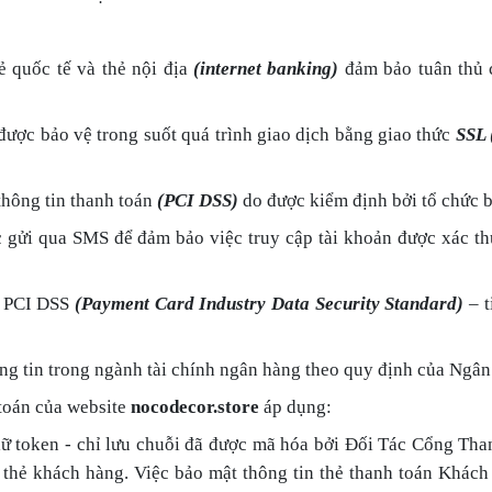
ẻ quốc tế và thẻ nội địa
(internet banking)
đảm bảo tuân thủ 
được bảo vệ trong suốt quá trình giao dịch bằng giao thức
SSL 
thông tin thanh toán
(PCI DSS)
do được kiểm định bởi tổ chức b
gửi qua SMS để đảm bảo việc truy cập tài khoản được xác thự
ỉ PCI DSS
(Payment Card Industry Data Security Standard)
– t
ng tin trong ngành tài chính ngân hàng theo quy định của Ngâ
 toán của website
nocodecor.store
áp dụng:
giữ token - chỉ lưu chuỗi đã được mã hóa bởi Đối Tác Cổng Th
in thẻ khách hàng. Việc bảo mật thông tin thẻ thanh toán Khá