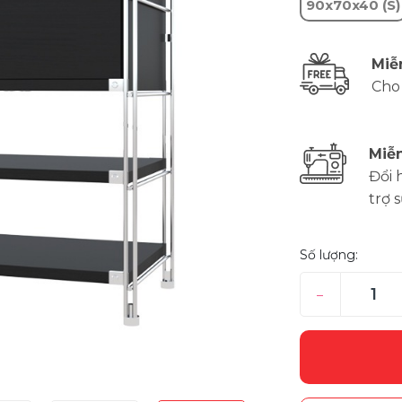
90x70x40 (S)
Miễ
Cho
Miễn
Đổi 
trợ 
Số lượng:
–