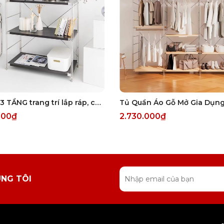
Kệ gỗ 3 TẦNG trang trí lắp ráp, cao cấp
000₫
2.730.000₫
ÚNG TÔI