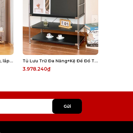
Tủ Quần Áo Gỗ Mở Gia Dụng, lắp ráp
Tủ Lưu Trữ Đa Năng+Kệ Để Đồ Thông Minh Phong Cách Nhật-Tủ Trưng Bày Tạp Chí màu đen
3.978.240₫
Gửi