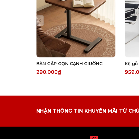
BÀN GẤP GỌN CẠNH GIƯỜNG
290.000₫
959.
NHẬN THÔNG TIN KHUYẾN MÃI TỪ CH