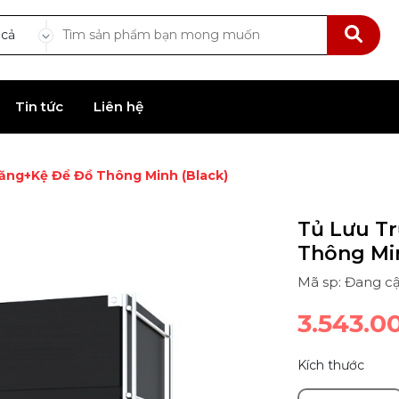
 cả
Tin tức
Liên hệ
ăng+Kệ Để Đồ Thông Minh (Black)
Tủ Lưu T
Thông Min
Mã sp: Đang cậ
3.543.0
Kích thước