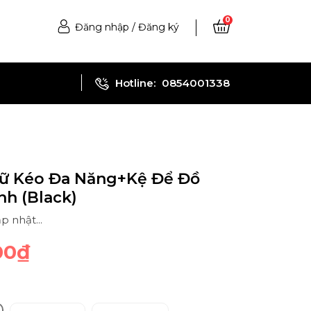
0
Đăng nhập
/
Đăng ký
Hotline:
0854001338
rữ Kéo Đa Năng+Kệ Để Đồ
h (Black)
p nhật...
00₫