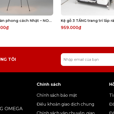
Đèn bàn phong cách Nhật – NOCO Decor
000₫
959.000₫
ÚNG TÔI
Chính sách
Hỗ
Chính sách bảo mật
Tì
Điều khoản giao dịch chung
Đ
NG OMEGA
Chính sách vận chuyển, giao
Đ