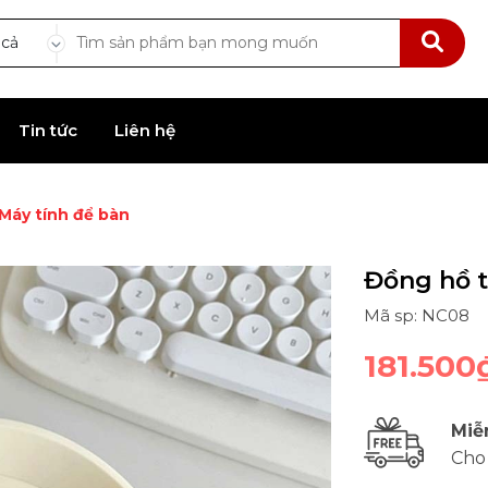
 cả
Tin tức
Liên hệ
Máy tính để bàn
Đồng hồ t
Mã sp: NC08
181.500
Miễ
Cho