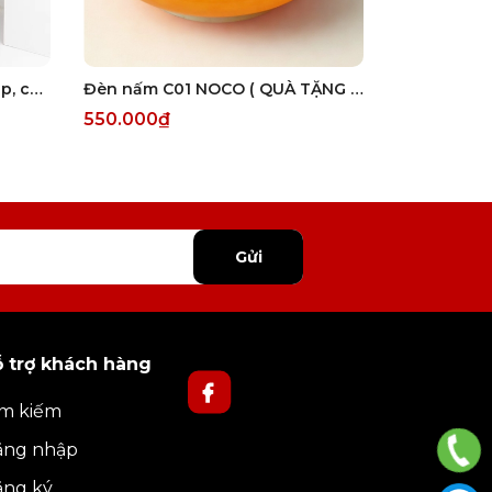
Kệ gỗ 3 TẦNG trang trí lắp ráp, cao cấp
Đèn nấm C01 NOCO ( QUÀ TẶNG 1 ĐÈN HOÀNG HỒN)
550.000₫
1.960.007
Gửi
 trợ khách hàng
m kiếm
ăng nhập
ăng ký