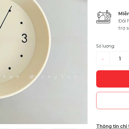
Miễn
Đổi 
trợ 
Số lượng:
–
Thông tin chi