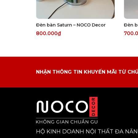
Đèn bàn Saturn – NOCO Decor
800.000₫
700.
NHẬN THÔNG TIN KHUYẾN MÃI TỪ CH
HỘ KINH DOANH NỘI THẤT ĐA NĂ